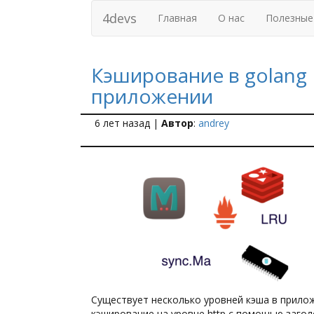
4devs
Главная
О нас
Полезные
Кэширование в golang
приложении
6 лет назад
|
Автор
:
andrey
Существует несколько уровней кэша в прило
кэширование на уровне http с помощью загол