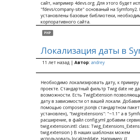
сайт, например 4devs.org. Для этого будет и
"fdevs/company-site" основаный на Symfony2.
установлены базовые библиотеки, необходи
корпоративного сайта.
PHP
Локализация даты в S
11 лет назад
|
Автор
:
andrey
Необходимо локализировать дату, к примеру 
проекте. Стандартный фильтр Twig date не да
возможности.
Есть TwigExtension позволяющ
дату в зависимости от вашей локали. Добави
помощью composer.json(в стандартном пакет
установлен), "twig/extensions": "~1.1" а в Sy
расширение, в файл config.yml добавим сервис:
twig.extension.intl: class: Twig_Extensions_Extensi
twig.extension } В наших шаблонах можем
использовать localizeddate. Например: {{