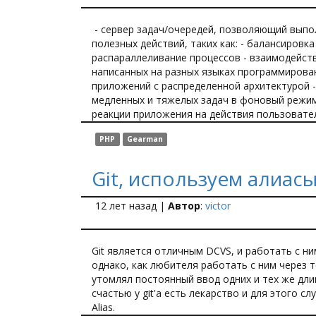
- сервер задач/очередей, позволяющий вып
полезных действий, таких как: - балансировка 
распараллеливание процессов - взаимодейст
написанных на разных языках программирова
приложений с распределенной архитектурой 
медленных и тяжелых задач в фоновый режим
реакции приложения на действия пользовате
PHP
Gearman
Git, используем алиас
12 лет назад
|
Автор
:
victor
Git является отличным DCVS, и работать с н
однако, как любителя работать с ним через 
утомлял постоянный ввод одних и тех же дли
счастью у git'а есть лекарство и для этого с
Alias.