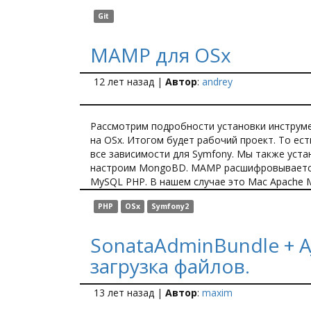
Git
MAMP для OSx
12 лет назад
|
Автор
:
andrey
Рассмотрим подробности установки инструм
на OSx. Итогом будет рабочий проект. То ес
все зависимости для Symfony. Мы также уста
настроим MongoBD. MAMP расшифровывается
MySQL PHP. В нашем случае это Mac Apache 
PHP
OSx
Symfony2
SonataAdminBundle + A
загрузка файлов.
13 лет назад
|
Автор
:
maxim